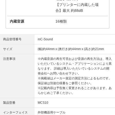
【プリンターに内蔵した場
合】最大 約88dB
内蔵音源
16種類
商品管理番号
mC-Sound
サイズ
(幅)約44mm x (奥行き)約44mm x (高さ)約21mm
注意事項
※内蔵音源の再生可否および音源の再生方法は、導入
いただいているシステム・アプリケーションにより異
なります。 詳細は導入いただいているシステムの開
発会社へお問い合わせ下さい。
※掲載値はメーカー規定の測定方法によるものです。
保証値は別途仕様書をご参照ください。
※記載内容は予告無く変更されることがあります。あ
らかじめご了承ください。
製品型番
MCS10
インターフェイス
外部機器用ケーブル