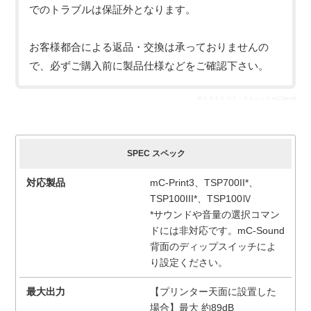
でのトラブルは保証外となります。
お客様都合による返品・交換は承っておりませんの
で、必ずご購入前に製品仕様などをご確認下さい。
ＭＣＳ１０ ｍＣ－Ｓｏｕｎｄ mCSound
SPEC スペック
対応製品
mC-Print3、TSP700II*、
TSP100III*、TSP100Ⅳ
*サウンドや音量の選択コマン
ドには非対応です。mC-Sound
背面のディップスイッチによ
り設定ください。
最大出力
【プリンター天面に設置した
場合】最大 約89dB