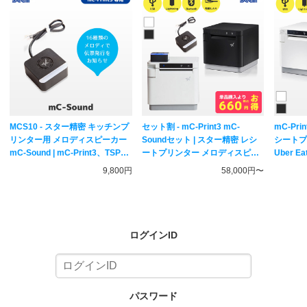
MCS10 - スター精密 キッチンプ
セット割 - mC-Print3 mC-
mC-Pri
リンター用 メロディスピーカー
Soundセット | スター精密 レシ
シートプリ
mC-Sound | mC-Print3、TSPシ
ートプリンター メロディスピー
Uber E
リーズ対応
カー | Uber Eats ( ウーバーイー
応
9,800円
58,000円〜
ツ )対応
ログインID
パスワード