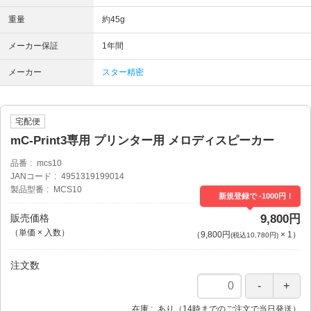
重量
約45g
メーカー保証
1年間
メーカー
スター精密
宅配便
mC-Print3専用 プリンター用 メロディスピーカー
品番
mcs10
JANコード
4951319199014
製品型番
MCS10
新規登録で -1000円！
販売価格
9,800円
（単価 × 入数）
（
9,800円
×
1
）
(税込10,780円)
注文数
在庫
あり（14時までのご注文で当日発送）