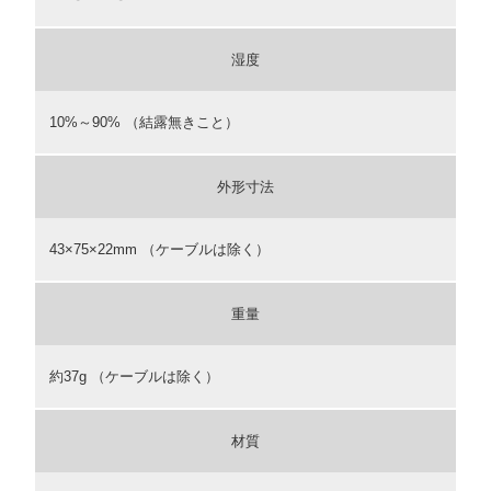
湿度
10%～90% （結露無きこと）
外形寸法
43×75×22mm （ケーブルは除く）
重量
約37g （ケーブルは除く）
材質