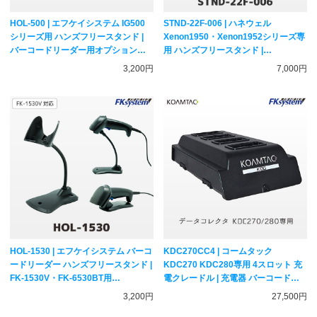
HOL-500 | エフケイシステム IG500
STND-22F-006 | ハネウェル
シリーズ用 ハンズフリースタンド |
Xenon1950・Xenon1952シリーズ専
バーコードリーダー用オプション
用 ハンズフリースタンド |
Fksystem
Honeywell バーコードリーダー用 ユ
3,200円
7,000円
ニバーサルスタンド
HOL-1530 | エフケイシステム バーコ
KDC270CC4 | コームタック
ードリーダー ハンズフリースタンド |
KDC270 KDC280専用 4スロット 充
FK-1530V・FK-6530BT用
電クレードル | 充電器 バーコードリ
Fksystem
ーダー用オプション KOAMTAC
3,200円
27,500円