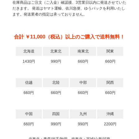
在庫商品はご注文（ご入金）確認後、3営業日以内に発送させていた
だきます。
発送はヤマト運輸、佐川急便、ゆうパックを利用いたし
ます。発送業者の指定は承っておりません。
合計 ￥11,000（税込）以上のご購入で送料無料！
北海道
北東北
南東北
関東
1430円
990円
660円
660円
信越
北陸
中部
関西
660円
660円
660円
660円
中国
四国
九州
沖縄
660円
990円
990円
2200円
北東北：青森/岩手/秋田 南東北：宮城/山形/福島