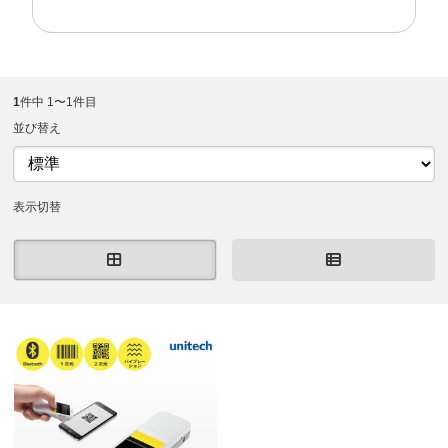
1
件中 1〜1件目
並び替え
表示切替