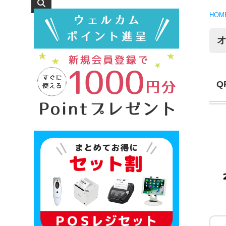
HOM
オ
Q