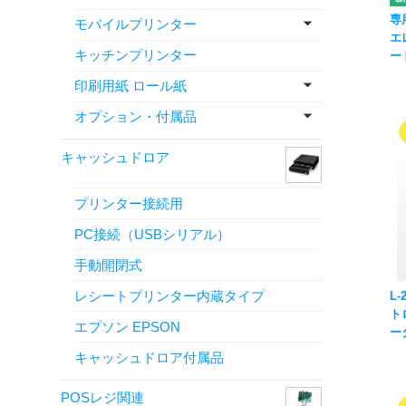
専
モバイルプリンター
エ
キッチンプリンター
ー
ン
印刷用紙 ロール紙
対
OP
オプション・付属品
キャッシュドロア
プリンター接続用
PC接続（USBシリアル）
手動開閉式
レシートプリンター内蔵タイプ
L
ト
エプソン EPSON
ー
ハ
キャッシュドロア付属品
POSレジ関連