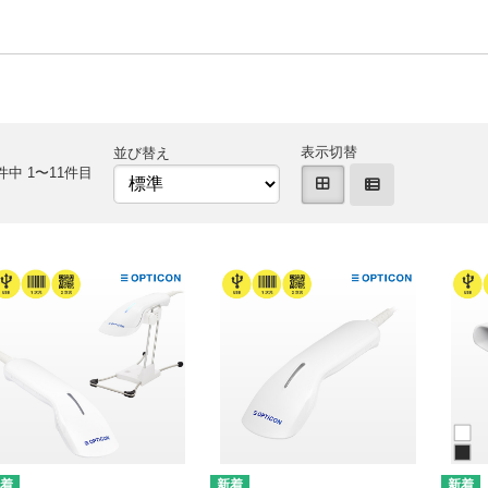
表示切替
並び替え
件中 1〜11件目