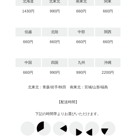
北海道
北東北
南東北
関東
1430円
990円
660円
660円
信越
北陸
中部
関西
660円
660円
660円
660円
中国
四国
九州
沖縄
660円
990円
990円
2200円
北東北：青森/岩手/秋田 南東北：宮城/山形/福島
【配送時間】
下記の時間帯よりお選びいただけます。