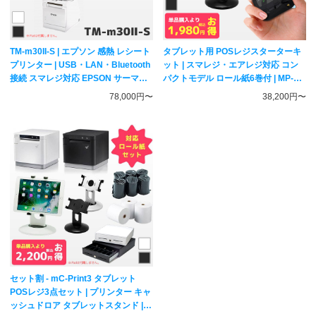
TM-m30II-S | エプソン 感熱 レシート
タブレット用 POSレジスターターキ
プリンター | USB・LAN・Bluetooth
ット | スマレジ・エアレジ対応 コン
接続 スマレジ対応 EPSON サーマル
パクトモデル ロール紙6巻付 | MP-
プリンター TM302-S2W TM302-S2B
B20 E-A4 DKD-SW US-2002/5025
78,000円〜
38,200円〜
セット割 - mC-Print3 タブレット
POSレジ3点セット | プリンター キャ
ッシュドロア タブレットスタンド |