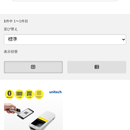
1
件中 1〜1件目
並び替え
表示切替