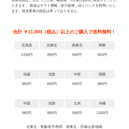
在庫商品はご注文（ご入金）確認後、3営業日以内に発送させていた
だきます。
発送はヤマト運輸、佐川急便、ゆうパックを利用いたし
ます。発送業者の指定は承っておりません。
合計 ￥11,000（税込）以上のご購入で送料無料！
北海道
北東北
南東北
関東
1430円
990円
660円
660円
信越
北陸
中部
関西
660円
660円
660円
660円
中国
四国
九州
沖縄
660円
990円
990円
2200円
北東北：青森/岩手/秋田 南東北：宮城/山形/福島