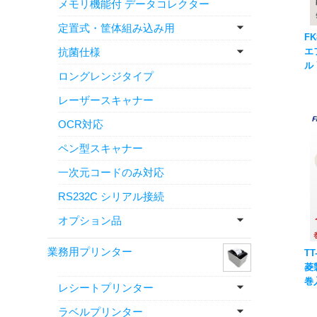
メモリ機能付 データコレクター
定置式・筐体組み込み用
FK
抗菌仕様
エ
ル
ロングレンジタイプ
海
レーザースキャナー
OCR対応
ペン型スキャナー
一次元コードのみ対応
RS232C シリアル接続
オプション品
業務用プリンター
TT
菱
巻入
レシートプリンター
国
ル
ラベルプリンター