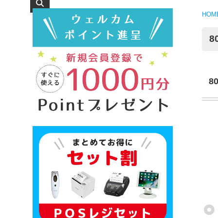
HOM
8
8