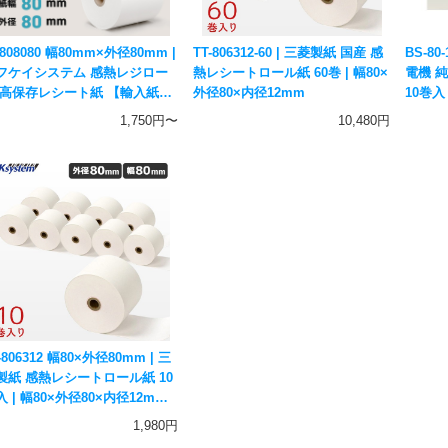
808080 幅80mm×外径80mm |
TT-806312-60 | 三菱製紙 国産 感
BS-80
フケイシステム 感熱レジロー
熱レシートロール紙 60巻 | 幅80×
電機 
 高保存レシート紙 【輸入紙・
外径80×内径12mm
10巻入
外加工】
国産 
1,750円〜
10,480円
ルコー
-806312 幅80×外径80mm | 三
製紙 感熱レシートロール紙 10
 | 幅80×外径80×内径12mm
産 感熱紙 サーマルペーパー ア
1,980円
コールチェッカー用紙