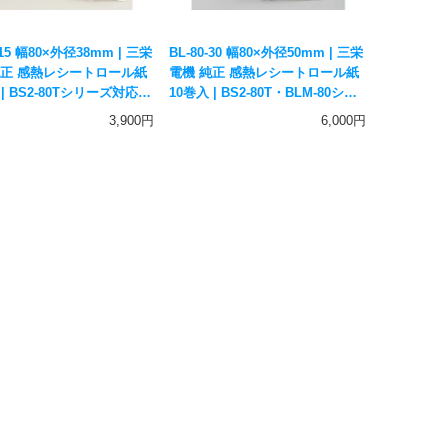
-15 幅80×外径38mm | 三栄
BL-80-30 幅80×外径50mm | 三栄
純正 感熱レシートロール紙
電機 純正 感熱レシートロール紙
 | BS2-80Tシリーズ対応
10巻入 | BS2-80T・BLM-80シリ
感熱紙 サーマルペーパー ア
ーズ対応 国産 感熱紙 サーマルペ
3,900円
6,000円
ルチェッカー用紙
ーパー アルコールチェッカー用
紙