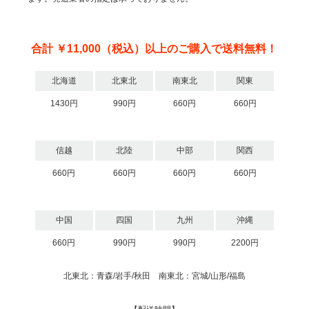
合計 ￥11,000（税込）以上のご購入で送料無料！
北海道
北東北
南東北
関東
1430円
990円
660円
660円
信越
北陸
中部
関西
660円
660円
660円
660円
中国
四国
九州
沖縄
660円
990円
990円
2200円
北東北：青森/岩手/秋田 南東北：宮城/山形/福島