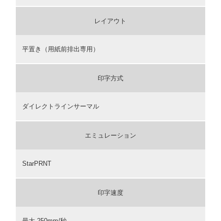
レイアウト
平置き（用紙前排出専用）
印字方式
ダイレクトラインサーマル
エミュレーション
StarPRNT
印字速度
最大 250mm/秒