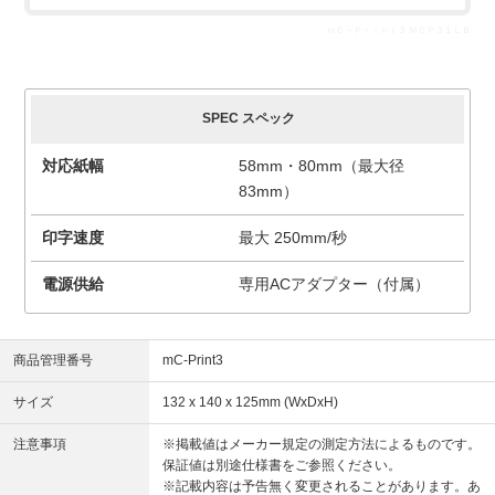
ｍＣ－Ｐｒｉｎｔ３ ＭＣＰ３１ＬＢ
SPEC スペック
対応紙幅
58mm・80mm（最大径
83mm）
印字速度
最大 250mm/秒
電源供給
専用ACアダプター（付属）
商品管理番号
mC-Print3
サイズ
132 x 140 x 125mm (WxDxH)
注意事項
※掲載値はメーカー規定の測定方法によるものです。
保証値は別途仕様書をご参照ください。
※記載内容は予告無く変更されることがあります。あ