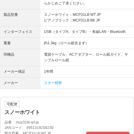
らかじめご了承ください。
製品型番
スノーホワイト：MCP31LB WT JP
ピアノブラック：MCP31LB BK JP
インターフェイス
USB（タイプA、タイプB）・有線LAN・Bluetooth
重量
約1.3kg（ロール紙含まず）
同梱品
電源ケーブル、ACアダプター、ロール紙ガイド、サ
ンプルロール紙
メーカー保証
1年間
メーカー
スター精密
宅配便
スノーホワイト
品番
mcp31lb-wt-jp
JANコード
4951319258230
製品型番
MCP31LB WT JP