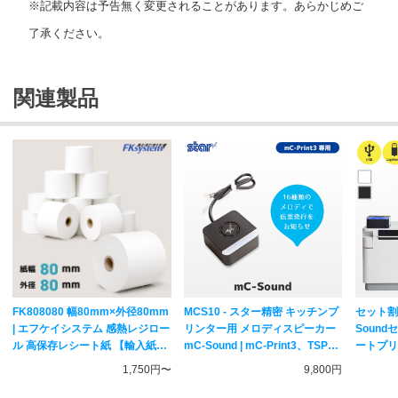
※記載内容は予告無く変更されることがあります。あらかじめご
了承ください。
関連製品
FK808080 幅80mm×外径80mm
MCS10 - スター精密 キッチンプ
セット割 -
| エフケイシステム 感熱レジロー
リンター用 メロディスピーカー
Sound
ル 高保存レシート紙 【輸入紙・
mC-Sound | mC-Print3、TSPシ
ートプリ
海外加工】
リーズ対応
カー | Uber Eats ( ウーバーイー
1,750円〜
9,800円
ツ )対応