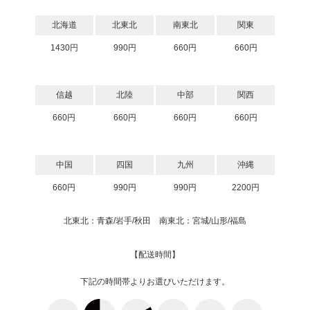
北海道
北東北
南東北
関東
1430円
990円
660円
660円
信越
北陸
中部
関西
660円
660円
660円
660円
中国
四国
九州
沖縄
660円
990円
990円
2200円
北東北：青森/岩手/秋田 南東北：宮城/山形/福島
【配送時間】
下記の時間帯よりお選びいただけます。