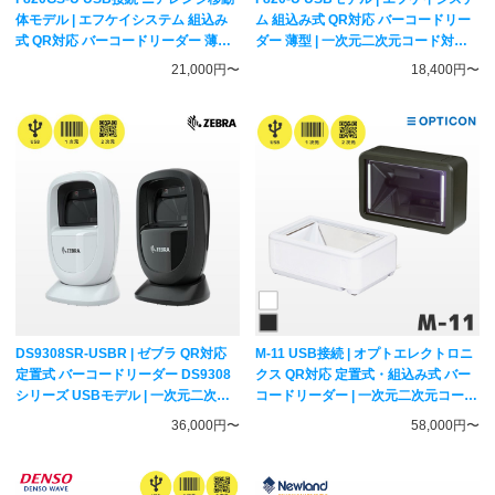
体モデル | エフケイシステム 組込み
ム 組込み式 QR対応 バーコードリー
式 QR対応 バーコードリーダー 薄型 |
ダー 薄型 | 一次元二次元コード対応
一次元二次元コード対応 固定式スキ
固定式スキャナー Fksystem
21,000円〜
18,400円〜
ャナー Fksystem
DS9308SR-USBR | ゼブラ QR対応
M-11 USB接続 | オプトエレクトロニ
定置式 バーコードリーダー DS9308
クス QR対応 定置式・組込み式 バー
シリーズ USBモデル | 一次元二次元
コードリーダー | 一次元二次元コード
コード対応 卓上スキャナー Zebra
対応 固定式スキャナー
36,000円〜
58,000円〜