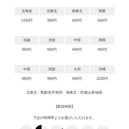
北海道
北東北
南東北
関東
1430円
990円
660円
660円
信越
北陸
中部
関西
660円
660円
660円
660円
中国
四国
九州
沖縄
660円
990円
990円
2200円
北東北：青森/岩手/秋田 南東北：宮城/山形/福島
【配送時間】
下記の時間帯よりお選びいただけます。