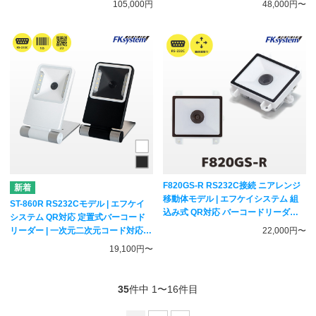
105,000円
48,000円〜
OPTICON
F820GS-R RS232C接続 ニアレンジ
移動体モデル | エフケイシステム 組
ST-860R RS232Cモデル | エフケイ
込み式 QR対応 バーコードリーダー
システム QR対応 定置式バーコード
薄型 | 一次元二次元コード対応 固定
リーダー | 一次元二次元コード対応
22,000円〜
式スキャナー Fksystem
固定スキャナー Fksystem
19,100円〜
35
件中 1〜16件目