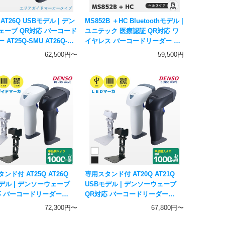
 AT26Q USBモデル | デン
MS852B ＋HC Bluetoothモデル |
ェーブ QR対応 バーコード
ユニテック 医療認証 QR対応 ワ
AT25Q-SMU AT26Q-
イヤレス バーコードリーダー ヘ
 エリアガイドマーカ 5年保
ルスケアモデル 通信用充電台付
62,500円〜
59,500円
次元二次元コード対応 ハン
き | USB接続クレードル MS852-
ディスキャナー DENSO WAVE
ZUBL0C-HG 一次元二次元コード
対応 ハンディスキャナー
unitech
ンド付 AT25Q AT26Q
専用スタンド付 AT20Q AT21Q
モデル | デンソーウェーブ
USBモデル | デンソーウェーブ
応 バーコードリーダー
QR対応 バーコードリーダー
-SMU AT26Q-SMU | エリ
AT20Q-SMU AT21Q-SMU | LED
72,300円〜
67,800円〜
 5年保証 一次元
マーカ 5年保証 一次元二次元コ
コード対応 ハンディスキ
ード対応 ハンディスキャナー