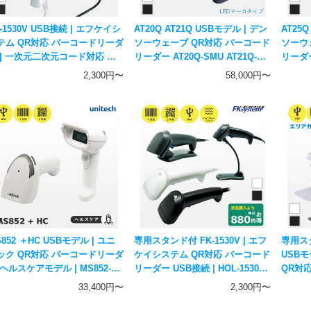
-1530V USB接続 | エフケイシ
AT20Q AT21Q USBモデル | デン
AT25Q
テム QR対応 バーコードリーダ
ソーウェーブ QR対応 バーコード
ソーウ
 | 一次元二次元コード対応 ハ
リーダー AT20Q-SMU AT21Q-
リーダー 
ディスキャナー Fksystem
SMU | LEDマーカ 5年保証 一次
SMU |
2,300円〜
58,000円〜
元二次元コード対応ハンディスキ
証 一
ャナー DENSO WAVE
852 ＋HC USBモデル | ユニ
専用スタンド付 FK-1530V | エフ
専用スタ
ック QR対応 バーコードリーダ
ケイシステム QR対応 バーコード
USB
 ヘルスケアモデル | MS852-
リーダー USB接続 | HOL-1530
QR対
UCL00-HG 医療認証 一次元二次
一次元二次元コード対応 ハンデ
AT25Q
33,400円〜
2,300円〜
コード対応 ハンディスキャナ
ィスキャナー Fksystem
アガイドマーカ
unitech
二次元