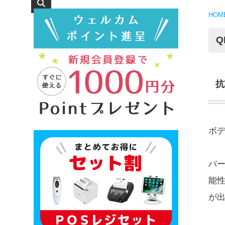
HOM
Q
抗
ボ
バ
能
が