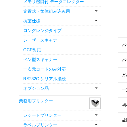
メモリ機能付 データコレクター
定置式・筐体組み込み用
抗菌仕様
ロングレンジタイプ
レーザースキャナー
バ
OCR対応
ペン型スキャナー
バ
一次元コードのみ対応
ど
RS232C シリアル接続
オプション品
一
業務用プリンター
初
レシートプリンター
故
ラベルプリンター