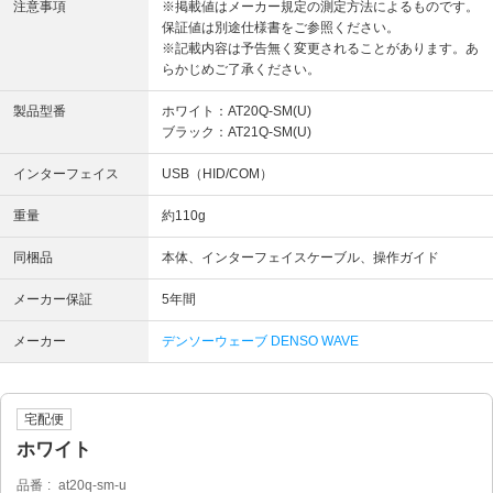
注意事項
※掲載値はメーカー規定の測定方法によるものです。
保証値は別途仕様書をご参照ください。
※記載内容は予告無く変更されることがあります。あ
らかじめご了承ください。
製品型番
ホワイト：AT20Q-SM(U)
ブラック：AT21Q-SM(U)
インターフェイス
USB（HID/COM）
重量
約110g
同梱品
本体、インターフェイスケーブル、操作ガイド
メーカー保証
5年間
メーカー
デンソーウェーブ DENSO WAVE
宅配便
ホワイト
品番
at20q-sm-u