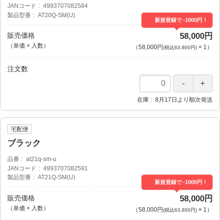
JANコード
4993707082584
製品型番
AT20Q-SM(U)
新規登録で -1000円！
販売価格
58,000円
（単価 × 入数）
（
58,000円
×
1
）
(税込63,800円)
注文数
在庫
8月17日より順次発送
宅配便
ブラック
品番
at21q-sm-u
JANコード
4993707082591
製品型番
AT21Q-SM(U)
新規登録で -1000円！
販売価格
58,000円
（単価 × 入数）
（
58,000円
×
1
）
(税込63,800円)