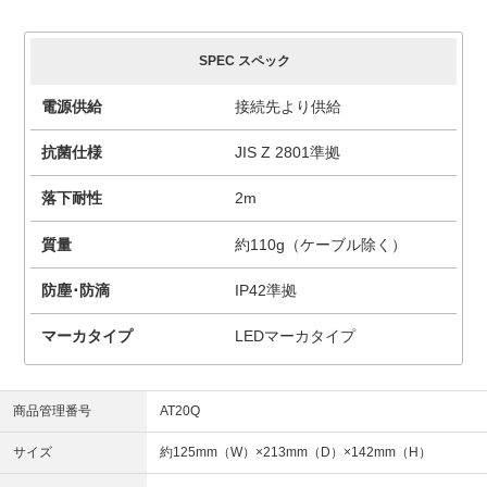
SPEC スペック
電源供給
接続先より供給
抗菌仕様
JIS Z 2801準拠
落下耐性
2m
質量
約110g（ケーブル除く）
防塵･防滴
IP42準拠
マーカタイプ
LEDマーカタイプ
商品管理番号
AT20Q
サイズ
約125mm（W）×213mm（D）×142mm（H）