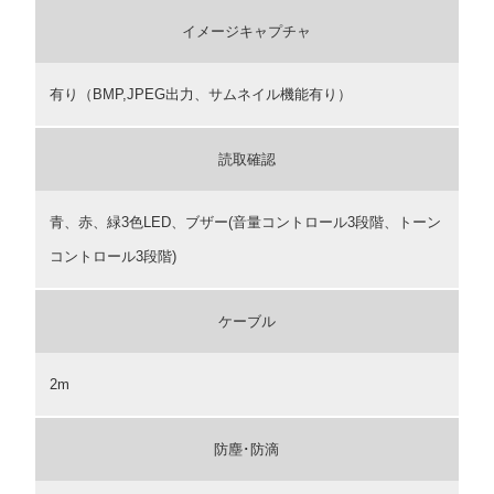
イメージキャプチャ
有り（BMP,JPEG出力、サムネイル機能有り）
読取確認
青、赤、緑3色LED、ブザー(音量コントロール3段階、トーン
コントロール3段階)
ケーブル
2m
防塵･防滴