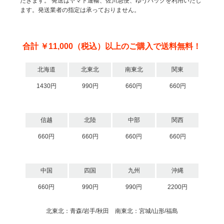
だきます。
発送はヤマト運輸、佐川急便、ゆうパックを利用いたし
ます。発送業者の指定は承っておりません。
合計 ￥11,000（税込）以上のご購入で送料無料！
北海道
北東北
南東北
関東
1430円
990円
660円
660円
信越
北陸
中部
関西
660円
660円
660円
660円
中国
四国
九州
沖縄
660円
990円
990円
2200円
北東北：青森/岩手/秋田 南東北：宮城/山形/福島