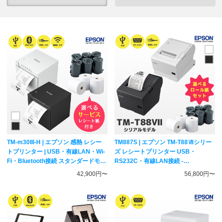
TM-m30III-H | エプソン 感熱 レシー
TM887S | エプソン TM-T88Ⅶシリー
トプリンター | USB・有線LAN・Wi-
ズ レシートプリンター USB・
Fi・Bluetooth接続 スタンダードモデ
RS232C・有線LAN接続 -
ル サーマルプリンター
TM887S911W TM887S912B
42,900円〜
56,800円〜
TM303H621W TM303H622B
EPSON