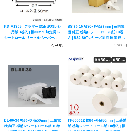
RD-M13J5 | ブラザー 純正 感熱レシ
BS-80-15 幅80×外径38mm | 三栄電
ート用紙 3巻入 | 幅80mm 無定長 レ
機 純正 感熱レシートロール紙 10巻
シートロール サーマルペーパー
入 | BS2-80Tシリーズ対応 国産 感熱
brother
紙 サーマルペーパー アルコールチェ
2,690円
3,900円
ッカー用紙
BL-80-30 幅80×外径50mm | 三栄電
TT-806312 幅80×外径80mm | 三菱製
機 純正 感熱レシートロール紙 10巻
紙 感熱レシートロール紙 10巻入 | 幅