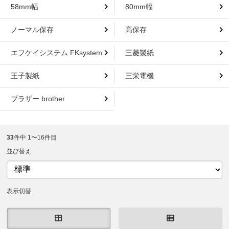
58mm幅
80mm幅
ノーマル保存
高保存
エフケイシステム FKsystem
三菱製紙
王子製紙
三栄電機
ブラザー brother
33
件中 1〜16件目
並び替え
表示切替