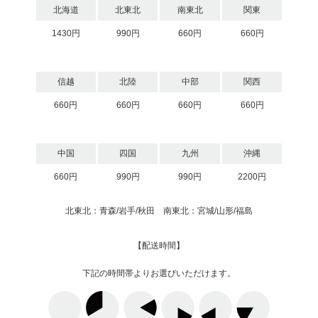
北海道
北東北
南東北
関東
1430円
990円
660円
660円
信越
北陸
中部
関西
660円
660円
660円
660円
中国
四国
九州
沖縄
660円
990円
990円
2200円
北東北：青森/岩手/秋田 南東北：宮城/山形/福島
【配送時間】
下記の時間帯よりお選びいただけます。