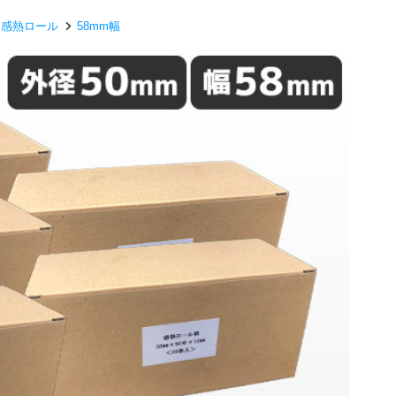
 感熱ロール
58mm幅