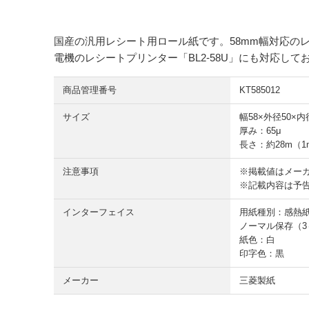
国産の汎用レシート用ロール紙です。58mm幅対応の
電機のレシートプリンター「BL2-58U」にも対応して
商品管理番号
KT585012
サイズ
幅58×外径50×内
厚み：65μ
長さ：約28m（1
注意事項
※掲載値はメー
※記載内容は予
インターフェイス
用紙種別：感熱
ノーマル保存（3
紙色：白
印字色：黒
メーカー
三菱製紙