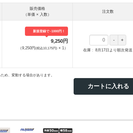
販売価格
注文数
（単価 × 入数）
新規登録で -1000円！
9,250円
（
9,250円
×
1
）
(税込10,175円)
在庫
8月17日より順次発送
るため、変動する場合があります。
カートに入れる