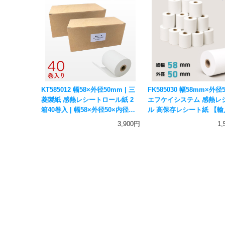
KT585012 幅58×外径50mm | 三
FK585030 幅58mm×外径5
菱製紙 感熱レシートロール紙 2
エフケイシステム 感熱レ
箱40巻入 | 幅58×外径50×内径
ル 高保存レシート紙 【
12mm 国産 感熱紙 サーマルペー
海外加工】
3,900円
1
パー アルコールチェッカー用紙