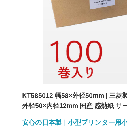
KT585012 幅58×外径50mm | 
外径50×内径12mm 国産 感熱紙
安心の日本製｜小型プリンター用