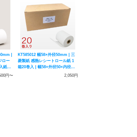
0mm |
KT585012 幅58×外径50mm | 三
ジロー
菱製紙 感熱レシートロール紙 1
輸入紙・
箱20巻入 | 幅58×外径50×内径
12mm 国産 感熱紙 サーマルペー
,500円〜
2,050円
パー アルコールチェッカー用紙