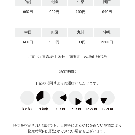
信越
北陸
中部
関西
660円
660円
660円
660円
中国
四国
九州
沖縄
660円
990円
990円
2200円
北東北：青森/岩手/秋田 南東北：宮城/山形/福島
【配送時間】
下記の時間帯よりお選びいただけます。
時間を指定された場合でも、天候等によるやむを得ない事情により
指定時間内に配達ができない場合もございます。