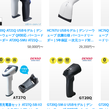
20Q AT21Q USBモデル | デン
HC76TU USBモデル | デンソーウ
HC76
ーウェーブ QR対応 バーコード
ェーブ 抗菌仕様 バーコードリー
ェーブ
ダー AT20Q-SMU AT21Q-
ダー | 5年保証 一次元コード対応
ードリ
 | LEDマーカ 5年保証 一次
ハンディスキャナー DENSO
ド対応
58,000円〜
29,200円〜
二次元コード対応ハンディスキ
WAVE
DENS
ナー DENSO WAVE
用充電器セット AT27Q-SB-V2
GT20Q-SM-U USBモデル | デン
GT20Q