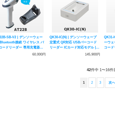
22B-SB-V2 | デンソーウェー
QK30-IC(N) | デンソーウェーブ
QK31-
Bluetooth接続 ワイヤレス バ
定置式 QR対応 USBバーコード
ーウェ
コードリーダー 専用充電器
リーダー ICカード対応モデル |
コードリ
-AT10Lセット | ACアダプター
DENSO WAVE 一次元二次元コー
一次元
60,000円
145,900円
属 一次元コード対応 ハンディ
ド対応 ハンディスキャナー
ィスキャ
スキャナー DENSO WAVE
42
件中 1〜16件
1
2
3