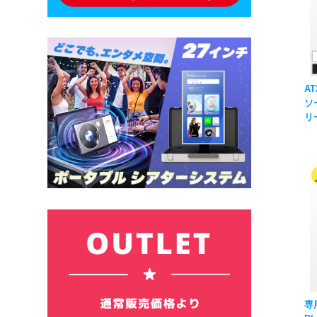
AT
ソ
リー
SMU
元
ャ
専