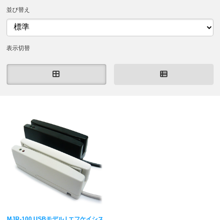
並び替え
表示切替
MJR-100 USBモデル | エフケイシス