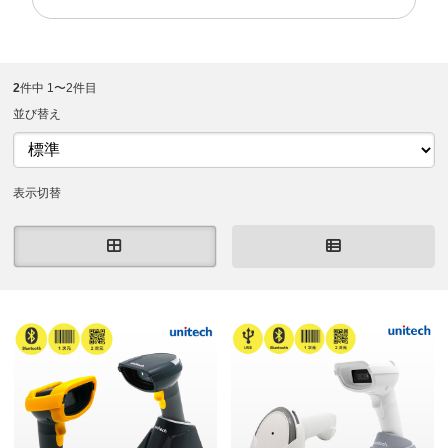
2
件中 1〜2件目
並び替え
表示切替