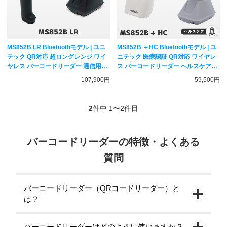
MS852B LR Bluetoothモデル | ユニ
MS852B ＋HC Bluetoothモデル | ユ
テック QR対応 超ロングレンジ ワイ
ニテック 医療認証 QR対応 ワイヤレ
ヤレス バーコードリーダー 通信用充
ス バーコードリーダー ヘルスケアモ
電台付き | USB接続クレードル
デル 通信用充電台付き | USB接続ク
107,900円
59,500円
MS852-OUBB0C-SG 一次元二次元
レードル MS852-ZUBL0C-HG 一次
コード対応 ハンディスキャナー
元二次元コード対応 ハンディスキャ
unitech
ナー unitech
2
件中 1〜2件目
バーコードリーダーの特徴・よくある
質問
バーコードリーダー（QRコードリーダー）と
は？
バーコードリーダーはどのように使いますか？