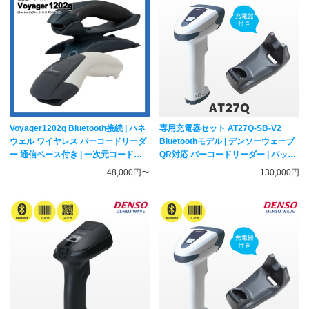
Voyager1202g Bluetooth接続 | ハネ
専用充電器セット AT27Q-SB-V2
ウェル ワイヤレス バーコードリーダ
Bluetoothモデル | デンソーウェーブ
ー 通信ベース付き | 一次元コード対
QR対応 バーコードリーダー | バッテ
応 レーザー式スキャナー Honeywell
リ付き 一次元二次元コード対応 ハン
48,000円〜
130,000円
ディスキャナー DENSO WAVE