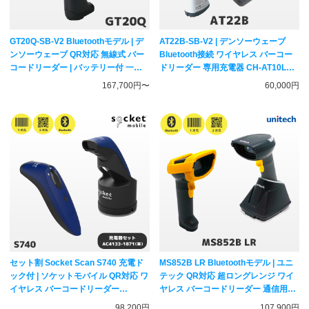
GT20Q-SB-V2 Bluetoothモデル | デ
AT22B-SB-V2 | デンソーウェーブ
ンソーウェーブ QR対応 無線式 バー
Bluetooth接続 ワイヤレス バーコー
コードリーダー | バッテリー付 一次
ドリーダー 専用充電器 CH-AT10Lセ
元二次元コード対応 ハンディスキャ
ット | ACアダプター付属 一次元コー
167,700円〜
60,000円
ナー DENSO WAVE
ド対応 ハンディスキャナー DENSO
WAVE
セット割 Socket Scan S740 充電ド
MS852B LR Bluetoothモデル | ユニ
ック付 | ソケットモバイル QR対応 ワ
テック QR対応 超ロングレンジ ワイ
イヤレス バーコードリーダー
ヤレス バーコードリーダー 通信用充
AC4133-1871セット | ソケットスキ
電台付き | USB接続クレードル
98,200円
107,900円