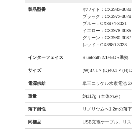
製品型番
ホワイト：CX3982-3039
ブラック：CX3972-3029
ブルー：CX3974-3031
イエロー：CX3978-3035
グリーン：CX3980-3037
レッド：CX3980-3033
インターフェイス
Bluetooth 2.1+EDR準拠
サイズ
(W)37.1 × (D)40.1 × (H)
電源供給
単三ニッケル水素電池 2
重量
約117g（本体のみ）
落下耐性
リノリウムへ1.2mの落下
同梱品
USB充電ケーブル、リ