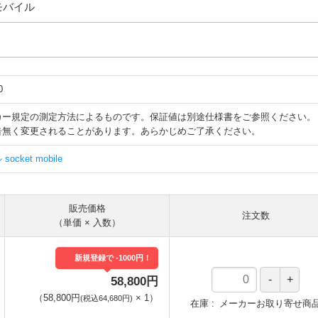
トモバイル
0
カー規定の測定方法によるものです。保証値は別途仕様書をご参照ください。
告無く変更されることがあります。あらかじめご了承ください。
cket mobile
販売価格
注文数
（単価 × 入数）
新規登録で -1000円！
58,800円
（
58,800円
×
1
）
(税込64,680円)
在庫
メーカーお取り寄せ商