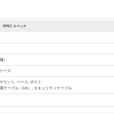
SPEC スペック
付属）
0シリーズ
ウント, ベース, ポスト
充電ケーブル（1m）, セキュリティケーブル