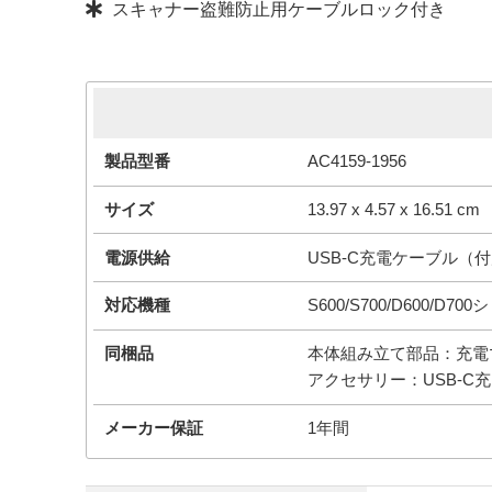
スキャナー盗難防止用ケーブルロック付き
簡易スペック
製品型番
AC4159-1956
サイズ
13.97 x 4.57 x 16.51 cm
電源供給
USB-C充電ケーブル（
対応機種
S600/S700/D600/D70
同梱品
本体組み立て部品：充電マ
アクセサリー：USB-C
メーカー保証
1年間