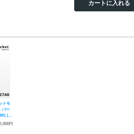
カートに入れる
ソケットモ
 バー
81 |
二次元コー
6,000円
ー スマ
 ソケッ