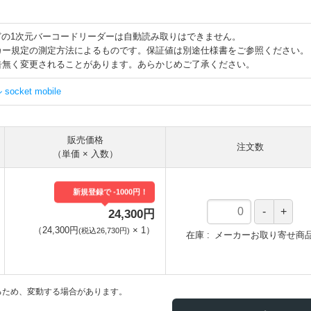
00などの1次元バーコードリーダーは自動読み取りはできません。
カー規定の測定方法によるものです。保証値は別途仕様書をご参照ください。
告無く変更されることがあります。あらかじめご了承ください。
cket mobile
販売価格
注文数
（単価 × 入数）
新規登録で -1000円！
24,300円
（
24,300円
×
1
）
(税込26,730円)
在庫
メーカーお取り寄せ商
るため、変動する場合があります。