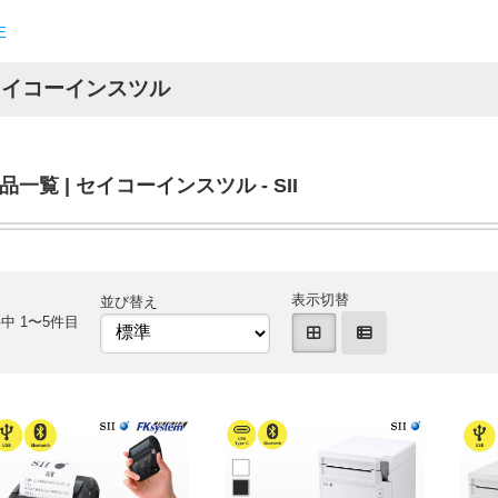
E
セイコーインスツル
品一覧 | セイコーインスツル - SII
表示切替
並び替え
中 1〜5件目