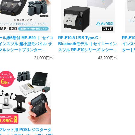
ール紙6巻付 MP-B20 ｜ セイコ
RP-F10-5 USB Type-C・
RP-F
インスツル 超小型モバイル サ
Bluetoothモデル ｜セイコーイン
インス
マルレシートプリンター
スツル RP-F10シリーズ レシート
ター |
uetooth接続 ｜ スマレジ・エ
プリンター
リンター
21,000円〜
43,200円〜
レジ・STORESレジ対応
ブレット用 POSレジスタータ