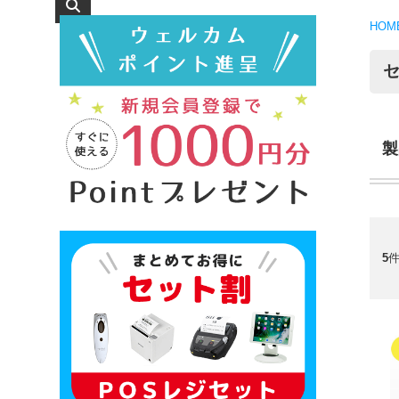
HOM
製
5
件