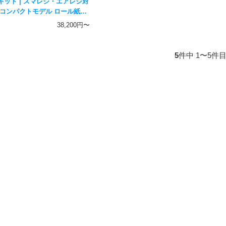
キット | スマレジ・エアレジ対
 コンパクトモデル ロール紙6
 | MP-B20 E-A4 DKD-SW
38,200円〜
-2002/5025
5
件中 1〜5件