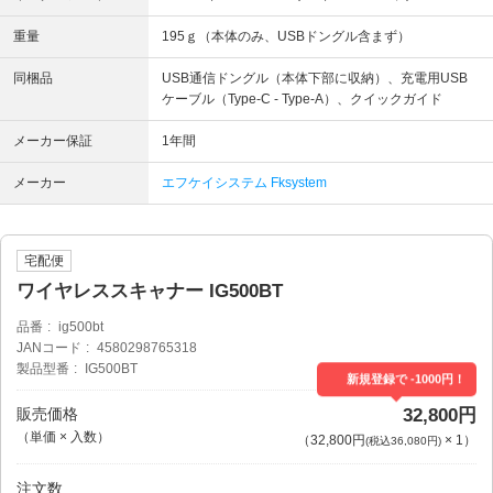
重量
195ｇ（本体のみ、USBドングル含まず）
同梱品
USB通信ドングル（本体下部に収納）、充電用USB
ケーブル（Type-C - Type-A）、クイックガイド
メーカー保証
1年間
メーカー
エフケイシステム Fksystem
宅配便
ワイヤレススキャナー IG500BT
品番
ig500bt
JANコード
4580298765318
製品型番
IG500BT
新規登録で -1000円！
販売価格
32,800円
（単価 × 入数）
（
32,800円
×
1
）
(税込36,080円)
注文数