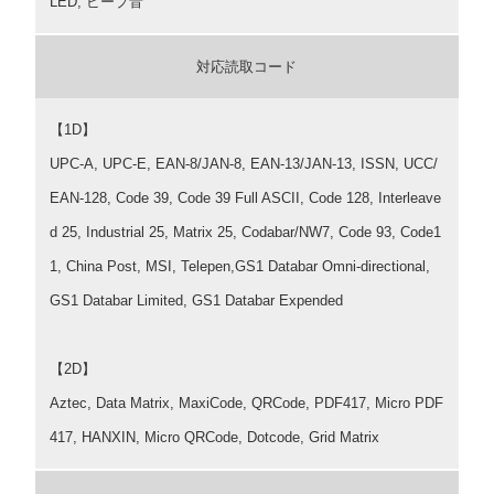
LED, ビープ音
対応読取コード
【1D】
UPC-A, UPC-E, EAN-8/JAN-8, EAN-13/JAN-13, ISSN, UCC/
EAN-128, Code 39, Code 39 Full ASCII, Code 128, Interleave
d 25, Industrial 25, Matrix 25, Codabar/NW7, Code 93, Code1
1, China Post, MSI, Telepen,GS1 Databar Omni-directional,
GS1 Databar Limited, GS1 Databar Expended
【2D】
Aztec, Data Matrix, MaxiCode, QRCode, PDF417, Micro PDF
417, HANXIN, Micro QRCode, Dotcode, Grid Matrix