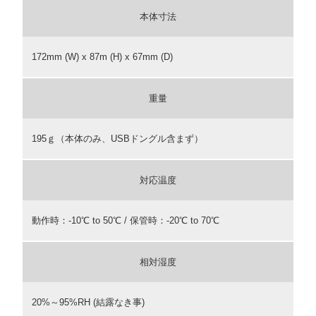
本体寸法
172mm (W) x 87m (H) x 67mm (D)
重量
195ｇ（本体のみ、USBドングル含まず）
対応温度
動作時：-10℃ to 50℃ / 保管時：-20℃ to 70℃
相対湿度
20%～95%RH (結露なき事)