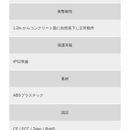
衝撃耐性
1.2m からコンクリート面に自然落下し正常動作
保護等級
IP52準拠
素材
ABSプラスチック
認証
CE / FCC / Telec / RoHS