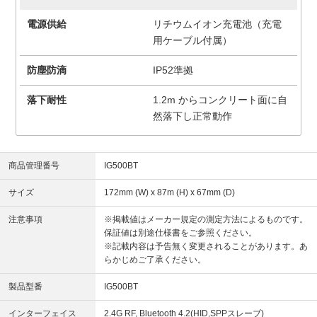
電源供給
リチウムイオン充電池（充電
用ケーブル付属）
防塵防滴
IP52準拠
落下耐性
1.2m からコンクリート面に自
然落下し正常動作
商品管理番号
IG500BT
サイズ
172mm (W) x 87m (H) x 67mm (D)
注意事項
※掲載値はメーカー規定の測定方法によるものです。
保証値は別途仕様書をご参照ください。
※記載内容は予告無く変更されることがあります。あ
らかじめご了承ください。
製品型番
IG500BT
インターフェイス
2.4G RF, Bluetooth 4.2(HID,SPPスレーブ)