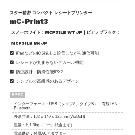
スター精密 コンパクト レシートプリンター
mC-Print3
スノーホワイト：MCP31LB WT JP｜ピアノブラック：
MCP31LB BK JP
iPadなどのiOS端末に給電しながら通信可能
レシートが丸まらないデカール機能
防虫設計・防滴性能IPX2
シンプルで高級感のあるデザイン
インターフェース：USB（タイプA、タイプB）・有線LAN・
Bluetooth
外形寸法：132 x 140 x 125mm (WxDxH)
重量：約1.3kg（ロール紙含まず）
電源供給：付属ACアダプター