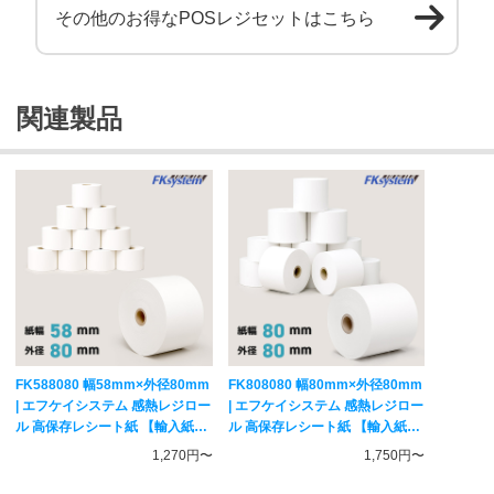
その他のお得なPOSレジセットはこちら
関連製品
FK588080 幅58mm×外径80mm
FK808080 幅80mm×外径80mm
| エフケイシステム 感熱レジロー
| エフケイシステム 感熱レジロー
ル 高保存レシート紙 【輸入紙・
ル 高保存レシート紙 【輸入紙・
海外加工】
海外加工】
1,270円〜
1,750円〜