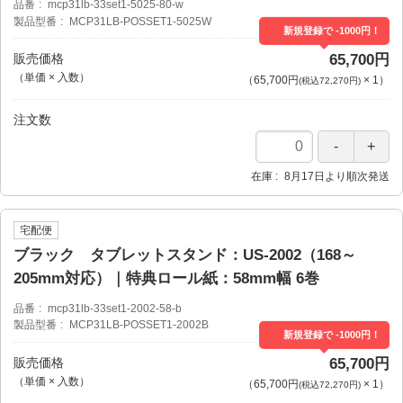
品番
mcp31lb-33set1-5025-80-w
製品型番
MCP31LB-POSSET1-5025W
新規登録で -1000円！
販売価格
65,700円
（単価 × 入数）
（
65,700円
×
1
）
(税込72,270円)
注文数
在庫
8月17日より順次発送
宅配便
ブラック タブレットスタンド：US-2002（168～
205mm対応）｜特典ロール紙：58mm幅 6巻
品番
mcp31lb-33set1-2002-58-b
製品型番
MCP31LB-POSSET1-2002B
新規登録で -1000円！
販売価格
65,700円
（単価 × 入数）
（
65,700円
×
1
）
(税込72,270円)