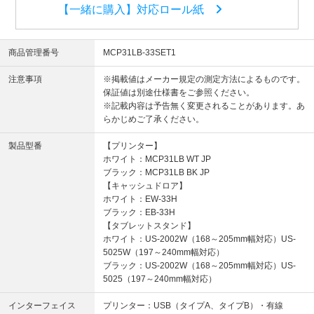
【一緒に購入】対応ロール紙
商品管理番号
MCP31LB-33SET1
注意事項
※掲載値はメーカー規定の測定方法によるものです。
保証値は別途仕様書をご参照ください。
※記載内容は予告無く変更されることがあります。あ
らかじめご了承ください。
製品型番
【プリンター】
ホワイト：MCP31LB WT JP
ブラック：MCP31LB BK JP
【キャッシュドロア】
ホワイト：EW-33H
ブラック：EB-33H
【タブレットスタンド】
ホワイト：US-2002W（168～205mm幅対応）US-
5025W（197～240mm幅対応）
ブラック：US-2002W（168～205mm幅対応）US-
5025（197～240mm幅対応）
インターフェイス
プリンター：USB（タイプA、タイプB）・有線