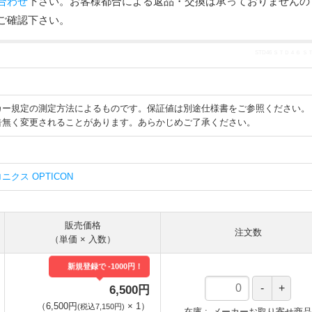
合わせ
下さい。お客様都合による返品・交換は承っておりませんの
ご確認下さい。
STD46 ＳＴＤ４６ 
カー規定の測定方法によるものです。保証値は別途仕様書をご参照ください。
告無く変更されることがあります。あらかじめご了承ください。
クス OPTICON
販売価格
注文数
（単価 × 入数）
新規登録で -1000円！
6,500円
（
6,500円
×
1
）
(税込7,150円)
在庫
メーカーお取り寄せ商品