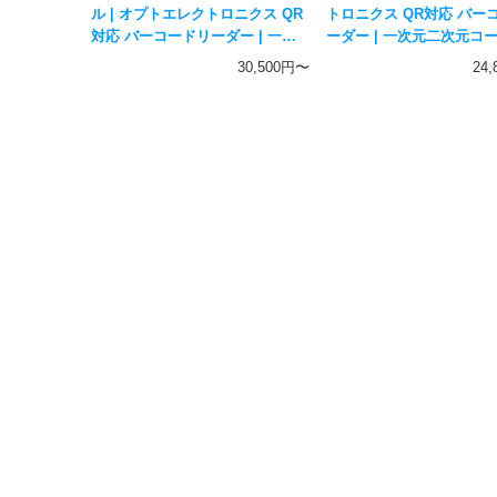
ル | オプトエレクトロニクス QR
トロニクス QR対応 バー
対応 バーコードリーダー | 一次
ーダー | 一次元二次元コ
元二次元コード対応 ハンディス
ハンディスキャナー OPTI
30,500円〜
24
キャナー OPTICON