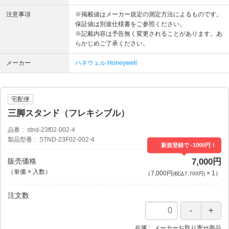
注意事項
※掲載値はメーカー規定の測定方法によるものです。
保証値は別途仕様書をご参照ください。
※記載内容は予告無く変更されることがあります。あ
らかじめご了承ください。
メーカー
ハネウェル Honeywell
宅配便
三脚スタンド（フレキシブル）
品番
stnd-23f02-002-4
製品型番
STND-23F02-002-4
新規登録で -1000円！
販売価格
7,000円
（単価 × 入数）
（
7,000円
×
1
）
(税込7,700円)
注文数
在庫
メーカーお取り寄せ商品