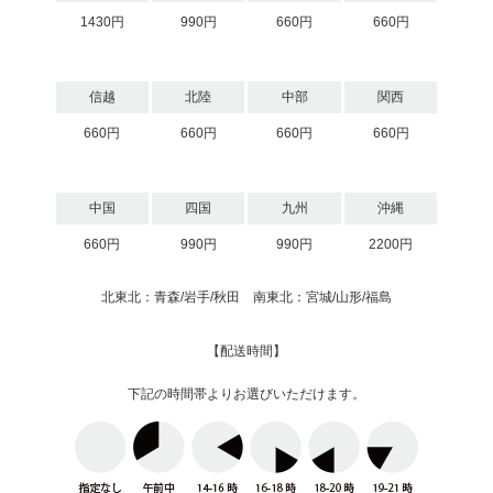
1430円
990円
660円
660円
信越
北陸
中部
関西
660円
660円
660円
660円
中国
四国
九州
沖縄
660円
990円
990円
2200円
北東北：青森/岩手/秋田 南東北：宮城/山形/福島
【配送時間】
下記の時間帯よりお選びいただけます。