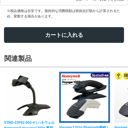
※税込価格は目安です。最終的な消費税額は税抜合計額から計算されるた
め、変動する場合があります。
カートに入れる
関連製品
STND-23F02-002-4 | ハネウェル
Voyager1202g Bluetooth接続 |
Voyage
Honeywell Voyager1200g 専用