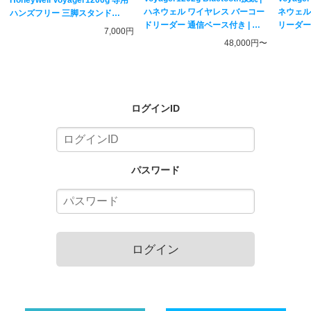
ハネウェル ワイヤレス バーコー
ネウェル
ハンズフリー 三脚スタンド
ドリーダー 通信ベース付き | 一
リーダー
1200STD-FX23-T【バーコード
7,000円
次元コード対応 レーザー式スキ
ンディスキ
リーダー用】
48,000円〜
ャナー Honeywell
ログインID
パスワード
ログイン