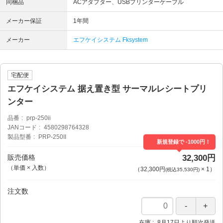
同梱品
ACアダプター、USBプリンターケーブル
メーカー保証
1年間
メーカー
エフケイシステム Fksystem
宅配便
エフケイシステム 据え置き型 サーマルレシートプリ
ンター
品番
prp-250ii
JANコード
4580298764328
製品型番
PRP-250II
新規登録で -1000円！
販売価格
32,300円
（単価 × 入数）
（
32,300円
×
1
）
(税込35,530円)
注文数
在庫
8月17日より順次発送