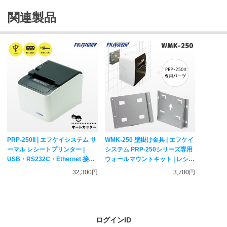
関連製品
PRP-250II | エフケイシステム サ
WMK-250 壁掛け金具 | エフケイ
ーマル レシートプリンター |
システム PRP-250シリーズ専用
USB・RS232C・Ethernet 接続
ウォールマウントキット | レシー
| Fksystem
トプリンター用オプション
32,300円
3,700円
Fksystem
ログインID