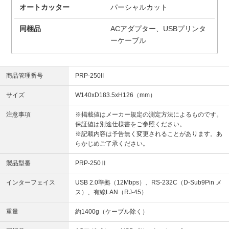
オートカッター
パーシャルカット
同梱品
ACアダプター、USBプリンタ
ーケーブル
商品管理番号
PRP-250II
サイズ
W140xD183.5xH126（mm）
注意事項
※掲載値はメーカー規定の測定方法によるものです。
保証値は別途仕様書をご参照ください。
※記載内容は予告無く変更されることがあります。あ
らかじめご了承ください。
製品型番
PRP-250Ⅱ
インターフェイス
USB 2.0準拠（12Mbps）、RS-232C（D-Sub9Pin メ
ス）、有線LAN（RJ-45）
重量
約1400g（ケーブル除く）