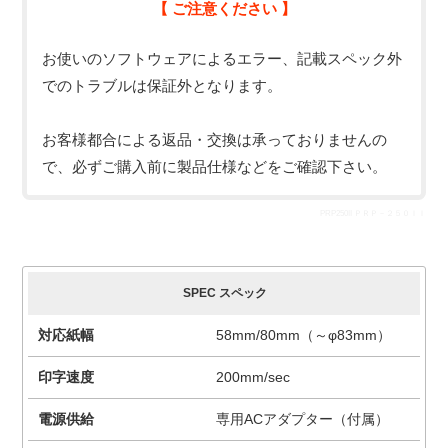
【 ご注意ください 】
お使いのソフトウェアによるエラー、記載スペック外
でのトラブルは保証外となります。
お客様都合による返品・交換は承っておりませんの
で、必ずご購入前に製品仕様などをご確認下さい。
PRP250II ＰＲＰ－２５０ＩＩ
SPEC スペック
対応紙幅
58mm/80mm（～φ83mm）
印字速度
200mm/sec
電源供給
専用ACアダプター（付属）