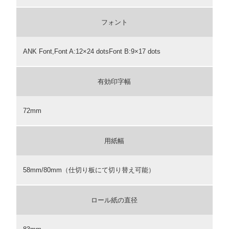
フォント
ANK Font,Font A:12×24 dotsFont B:9×17 dots
有効印字幅
72mm
用紙幅
58mm/80mm（仕切り板にて切り替え可能）
ロール紙の直径