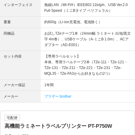
インターフェイス
無線LAN（Wi-Fi®）IEEE802.11b/g/n、USB Ver.2.0
Full Speed（ミニBタイプ ペリフェラル）
重量
約800g（Li-ion充電池、電池除く）
同梱品
お試しTZeテープ1本（24mm幅 ラミネート 白地/黒文
字 4m巻）、USBケーブル（A-ミニB 1.0m）、ACア
ダプター（AD-E001）
セット内容
【専用ラベルセット】
本体、専用ラベルテープ2本（TZe-111・TZe-121・
TZe-131・TZe-211・TZe-221・TZe-231・TZe-
MQL35・TZe-FA3からお好きなもの2つ）
メーカー保証
1年間
メーカー
ブラザー brother
宅配便
高機能ラミネートラベルプリンター PT-P750W