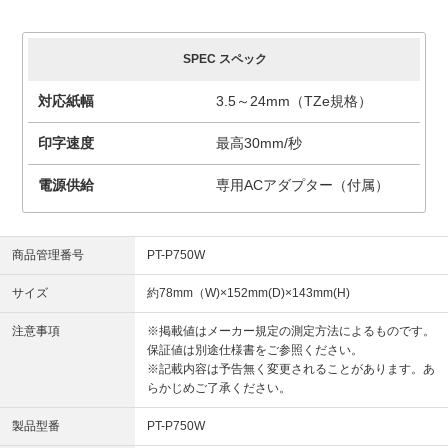
SPEC スペック
対応紙幅
3.5～24mm（TZe規格）
印字速度
最高30mm/秒
電源供給
専用ACアダプター（付属）
商品管理番号
PT-P750W
サイズ
約78mm（W)×152mm(D)×143mm(H)
注意事項
※掲載値はメーカー規定の測定方法によるものです。
保証値は別途仕様書をご参照ください。
※記載内容は予告無く変更されることがあります。あ
らかじめご了承ください。
製品型番
PT-P750W