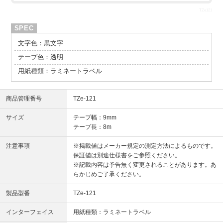
TZe121
文字色：黒文字
テープ色：透明
用紙種類：ラミネートラベル
商品管理番号
TZe-121
サイズ
テープ幅：9mm
テープ長：8m
注意事項
※掲載値はメーカー規定の測定方法によるものです。
保証値は別途仕様書をご参照ください。
※記載内容は予告無く変更されることがあります。あ
らかじめご了承ください。
製品型番
TZe-121
インターフェイス
用紙種類：ラミネートラベル