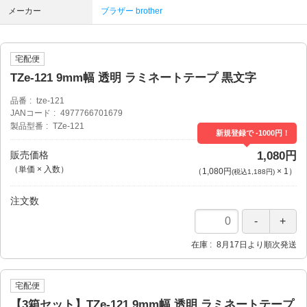
メーカー
ブラザー brother
宅配便
TZe-121 9mm幅 透明 ラミネートテープ 黒文字
品番
tze-121
JANコード
4977766701679
製品型番
TZe-121
新規登録で -1000円！
販売価格
1,080円
（単価 × 入数）
（
1,080円
×
1
）
(税込1,188円)
注文数
在庫
8月17日より順次発送
宅配便
【3箱セット】TZe-121 9mm幅 透明 ラミネートテープ