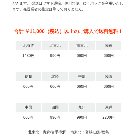
だきます。
発送はヤマト運輸、佐川急便、ゆうパックを利用いたし
ます。発送業者の指定は承っておりません。
合計 ￥11,000（税込）以上のご購入で送料無料！
北海道
北東北
南東北
関東
1430円
990円
660円
660円
信越
北陸
中部
関西
660円
660円
660円
660円
中国
四国
九州
沖縄
660円
990円
990円
2200円
北東北：青森/岩手/秋田 南東北：宮城/山形/福島