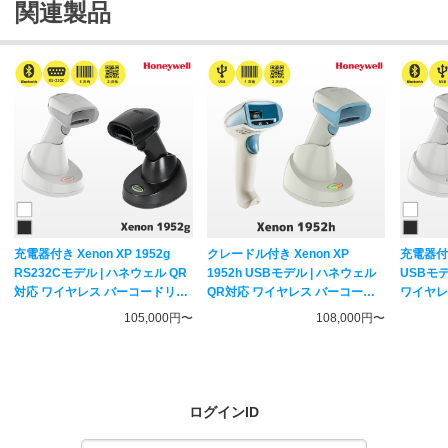
関連製品
充電器付き Xenon XP 1952g
クレードル付き Xenon XP
充電器付き 
RS232Cモデル | ハネウェル QR
1952h USBモデル | ハネウェル
USBモデ
対応 ワイヤレス バーコードリー
QR対応 ワイヤレス バーコード
ワイヤレ
ダー 通信クレードル CCB10-
リーダー ヘルスケアモデル 通信
通信クレー
105,000円〜
108,000円〜
010BT-07Nセット | 1952GSR
クレードル CCB10-010BT-07N
07Nセット
1952GHR 一次元二次元コード対
セット | 一次元二次元コード対応
1952
応 ハンディスキャナー
ハンディスキャナー Honeywell
応 ハン
Honeywell
Honeywe
ログインID