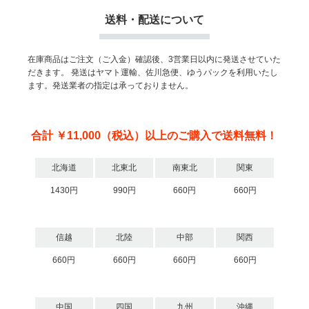
送料・配送について
在庫商品はご注文（ご入金）確認後、3営業日以内に発送させていた
だきます。
発送はヤマト運輸、佐川急便、ゆうパックを利用いたし
ます。発送業者の指定は承っておりません。
合計 ￥11,000（税込）以上のご購入で送料無料！
北海道
北東北
南東北
関東
1430円
990円
660円
660円
信越
北陸
中部
関西
660円
660円
660円
660円
中国
四国
九州
沖縄