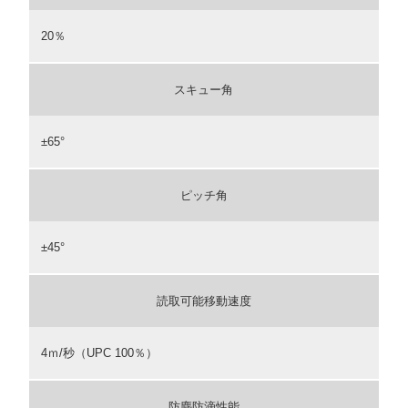
20％
スキュー角
±65°
ピッチ角
±45°
読取可能移動速度
4ｍ/秒（UPC 100％）
防塵防滴性能