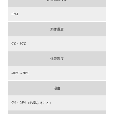
IP41
動作温度
0℃～50℃
保管温度
-40℃～70℃
湿度
0%～95%（結露なきこと）