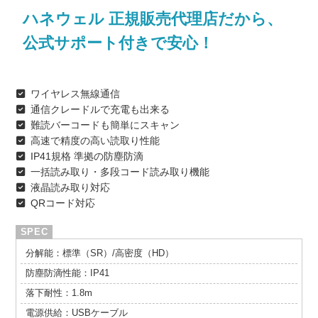
ハネウェル 正規販売代理店だから、
公式サポート付きで安心！
ワイヤレス無線通信
通信クレードルで充電も出来る
難読バーコードも簡単にスキャン
高速で精度の高い読取り性能
IP41規格 準拠の防塵防滴
一括読み取り・多段コード読み取り機能
液晶読み取り対応
QRコード対応
分解能：標準（SR）/高密度（HD）
防塵防滴性能：IP41
落下耐性：1.8m
電源供給：USBケーブル