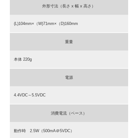
外形寸法（長さ x 幅 x 高さ）
(L)104mm×（W)71mm×（D)160mm
重量
本体 220g
電源
4.4VDC～5.5VDC
消費電流（ベース）
動作時 2.5W（500mA＠5VDC）