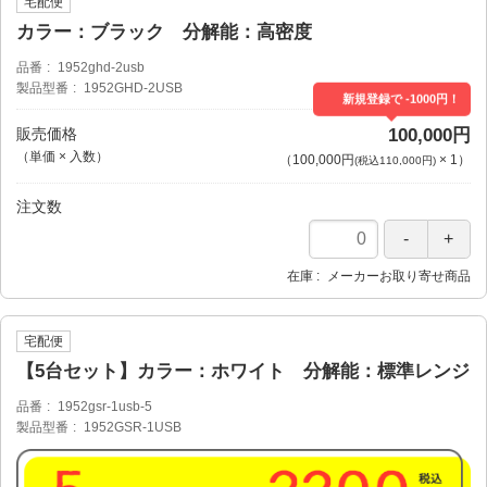
宅配便
カラー：ブラック 分解能：高密度
品番
1952ghd-2usb
製品型番
1952GHD-2USB
新規登録で -1000円！
販売価格
100,000円
（単価 × 入数）
（
100,000円
×
1
）
(税込110,000円)
注文数
在庫
メーカーお取り寄せ商品
宅配便
【5台セット】カラー：ホワイト 分解能：標準レンジ
品番
1952gsr-1usb-5
製品型番
1952GSR-1USB