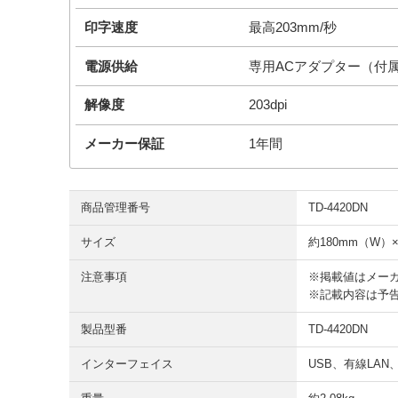
印字速度
最高203mm/秒
電源供給
専用ACアダプター（付
解像度
203dpi
メーカー保証
1年間
商品管理番号
TD-4420DN
サイズ
約180mm（W）×
注意事項
※掲載値はメー
※記載内容は予
製品型番
TD-4420DN
インターフェイス
USB、有線LAN、