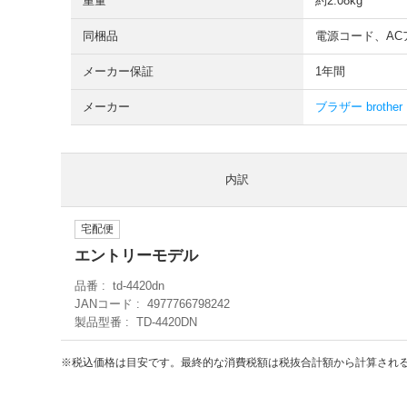
重量
約2.08kg
同梱品
電源コード、AC
メーカー保証
1年間
メーカー
ブラザー brother
内訳
宅配便
エントリーモデル
品番
td-4420dn
JANコード
4977766798242
製品型番
TD-4420DN
※税込価格は目安です。最終的な消費税額は税抜合計額から計算され