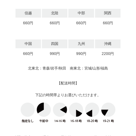
信越
北陸
中部
関西
660円
660円
660円
660円
中国
四国
九州
沖縄
660円
990円
990円
2200円
北東北：青森/岩手/秋田 南東北：宮城/山形/福島
【配送時間】
下記の時間帯よりお選びいただけます。