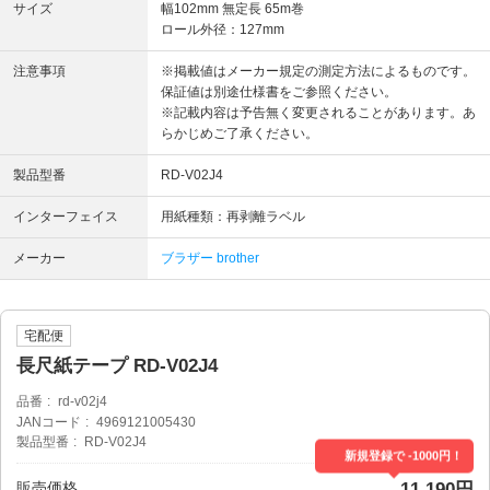
サイズ
幅102mm 無定長 65m巻
ロール外径：127mm
注意事項
※掲載値はメーカー規定の測定方法によるものです。
保証値は別途仕様書をご参照ください。
※記載内容は予告無く変更されることがあります。あ
らかじめご了承ください。
製品型番
RD-V02J4
インターフェイス
用紙種類：再剥離ラベル
メーカー
ブラザー brother
宅配便
長尺紙テープ RD-V02J4
品番
rd-v02j4
JANコード
4969121005430
製品型番
RD-V02J4
新規登録で -1000円！
販売価格
11,190円