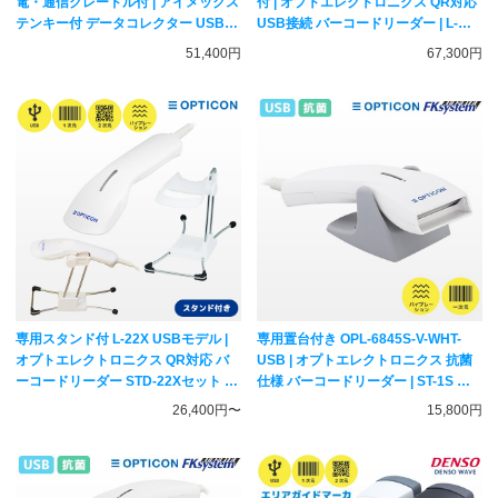
電・通信クレードル付 | アイメックス
付 | オプトエレクトロニクス QR対応
テンキー付 データコレクター USB転
USB接続 バーコードリーダー | L-
送 バッチモデル | BW-220-1C 一次元
46X-OCR3.0-V-WHT-USB OPTICON
51,400円
67,300円
コード対応 メモリ蓄積バーコードリ
一次元二次元コード対応 ハンディス
ーダー AIMEX
キャナー
専用スタンド付 L-22X USBモデル |
専用置台付き OPL-6845S-V-WHT-
オプトエレクトロニクス QR対応 バ
USB | オプトエレクトロニクス 抗菌
ーコードリーダー STD-22Xセット |
仕様 バーコードリーダー | ST-1S 一
一次元二次元コード対応 ハンディス
次元コード対応 レーザーハンディス
26,400円〜
15,800円
キャナー L-22X-V-WHT-USB
キャナー OPTICON