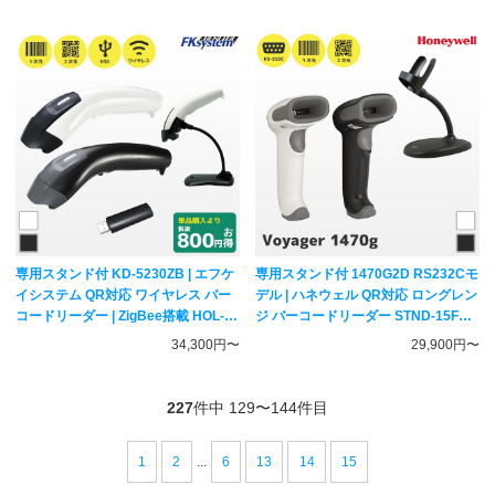
専用スタンド付 KD-5230ZB | エフケ
専用スタンド付 1470G2D RS232Cモ
イシステム QR対応 ワイヤレス バー
デル | ハネウェル QR対応 ロングレン
コードリーダー | ZigBee搭載 HOL-
ジ バーコードリーダー STND-15F03-
KCII 一次元二次元コード対応 ハンデ
009-6セット | Voyager 1470g 一次元
34,300円〜
29,900円〜
ィスキャナー Fksystem
二次元コード対応 ハンディスキャナ
ー 46-00525 ACアダプター付
Honeywell
227
件中 129〜144件目
1
2
...
6
13
14
15