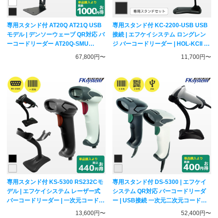
専用スタンド付 AT20Q AT21Q USB
専用スタンド付 KC-2200-USB USB
モデル | デンソーウェーブ QR対応 バ
接続 | エフケイシステム ロングレン
ーコードリーダー AT20Q-SMU
ジ バーコードリーダー | HOL-KCII 一
AT21Q-SMU | LEDマーカ 5年保証 一
次元コード対応 ハンディスキャナー
67,800円〜
11,700円〜
次元二次元コード対応 ハンディスキ
FKsystem
ャナー DENSO WAVE
専用スタンド付 KS-5300 RS232Cモ
専用スタンド付 DS-5300 | エフケイ
デル | エフケイシステム レーザー式
システム QR対応 バーコードリーダ
バーコードリーダー | 一次元コード対
ー | USB接続 一次元二次元コード対
応 ハンディスキャナー FKsystem
応 ハンディスキャナー FKsystem
13,600円〜
52,400円〜