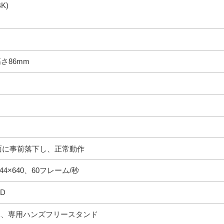
K)
高さ86mm
ト面に事前落下し、正常動作
44×640、60フレーム/秒
ED
体、専用ハンズフリースタンド