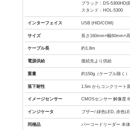
ブラック：DS-5300HD(B
スタンド：HOL-5300
インターフェイス
USB (HID/COM)
サイズ
長さ160mm×幅60mm×
ケーブル長
約1.8m
電源供給
接続先より供給
重量
約150g（ケーブル除く）
落下耐性
1.5m からコンクリー
イメージセンサー
CMOSセンサー 解像度 8
インジケータ
ブザー/ 緑色LED, 赤色L
同梱品
バーコードリーダー 本