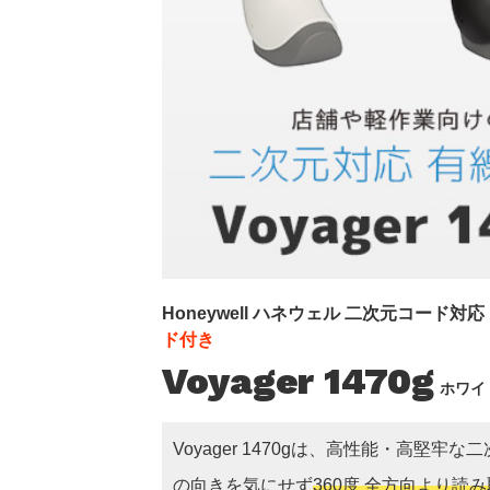
Honeywell ハネウェル 二次元コード
ド付き
Voyager 1470g
ホワイト
Voyager 1470gは、高性能・高
の向きを気にせず
360度 全方向より読