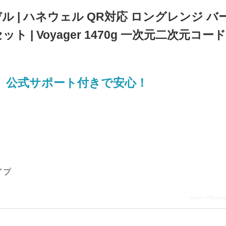
デル | ハネウェル QR対応 ロングレンジ バ
セット | Voyager 1470g 一次元二次元コー
、公式サポート付きで安心！
イプ
Voyager-1740g Voyag