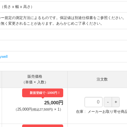
2mm（長さ x 幅 x 高さ）
カー規定の測定方法によるものです。保証値は別途仕様書をご参照ください。
告無く変更されることがあります。あらかじめご了承ください。
）
well
販売価格
注文数
（単価 × 入数）
新規登録で -1000円！
25,000円
（
25,000円
×
1
）
(税込27,500円)
在庫
メーカーお取り寄せ商