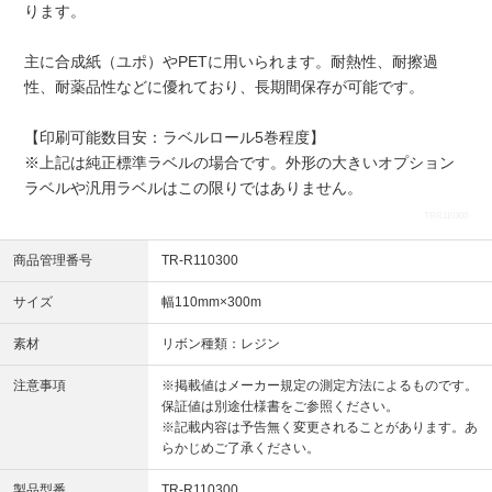
ります。
主に合成紙（ユポ）やPETに用いられます。耐熱性、耐擦過
性、耐薬品性などに優れており、長期間保存が可能です。
【印刷可能数目安：ラベルロール5巻程度】
※上記は純正標準ラベルの場合です。外形の大きいオプション
ラベルや汎用ラベルはこの限りではありません。
TRR110300
商品管理番号
TR-R110300
サイズ
幅110mm×300m
素材
リボン種類：レジン
注意事項
※掲載値はメーカー規定の測定方法によるものです。
保証値は別途仕様書をご参照ください。
※記載内容は予告無く変更されることがあります。あ
らかじめご了承ください。
製品型番
TR-R110300