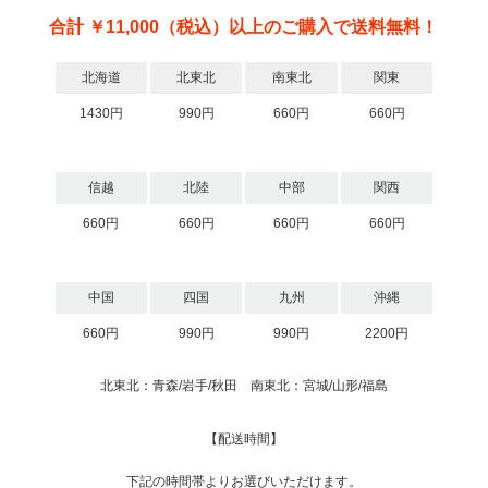
合計 ￥11,000（税込）以上のご購入で送料無料！
北海道
北東北
南東北
関東
1430円
990円
660円
660円
信越
北陸
中部
関西
660円
660円
660円
660円
中国
四国
九州
沖縄
660円
990円
990円
2200円
北東北：青森/岩手/秋田 南東北：宮城/山形/福島
【配送時間】
下記の時間帯よりお選びいただけます。