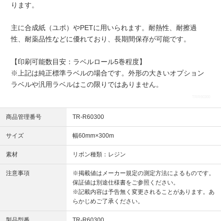
ります。
主に合成紙（ユポ）やPETに用いられます。耐熱性、耐擦過
性、耐薬品性などに優れており、長期間保存が可能です。
【印刷可能数目安：ラベルロール5巻程度】
※上記は純正標準ラベルの場合です。外形の大きいオプション
ラベルや汎用ラベルはこの限りではありません。
TRR60300
商品管理番号
TR-R60300
サイズ
幅60mm×300m
素材
リボン種類：レジン
注意事項
※掲載値はメーカー規定の測定方法によるものです。
保証値は別途仕様書をご参照ください。
※記載内容は予告無く変更されることがあります。あ
らかじめご了承ください。
製品型番
TR-R60300