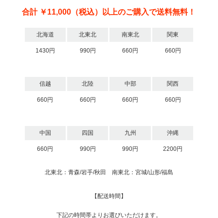
合計 ￥11,000（税込）以上のご購入で送料無料！
北海道
北東北
南東北
関東
1430円
990円
660円
660円
信越
北陸
中部
関西
660円
660円
660円
660円
中国
四国
九州
沖縄
660円
990円
990円
2200円
北東北：青森/岩手/秋田 南東北：宮城/山形/福島
【配送時間】
下記の時間帯よりお選びいただけます。