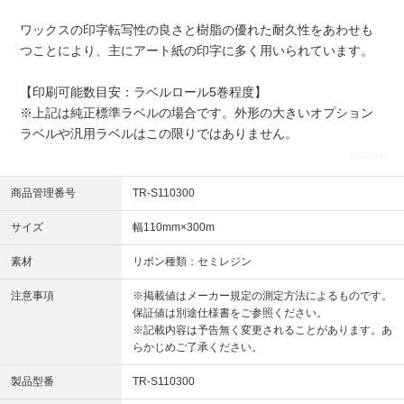
ワックスの印字転写性の良さと樹脂の優れた耐久性をあわせも
つことにより、主にアート紙の印字に多く用いられています。
【印刷可能数目安：ラベルロール5巻程度】
※上記は純正標準ラベルの場合です。外形の大きいオプション
ラベルや汎用ラベルはこの限りではありません。
TRS110300
商品管理番号
TR-S110300
サイズ
幅110mm×300m
素材
リボン種類：セミレジン
注意事項
※掲載値はメーカー規定の測定方法によるものです。
保証値は別途仕様書をご参照ください。
※記載内容は予告無く変更されることがあります。あ
らかじめご了承ください。
製品型番
TR-S110300