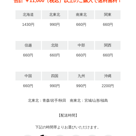
合計 ￥11,000（税込）以上のご購入で送料無料！
北海道
北東北
南東北
関東
1430円
990円
660円
660円
信越
北陸
中部
関西
660円
660円
660円
660円
中国
四国
九州
沖縄
660円
990円
990円
2200円
北東北：青森/岩手/秋田 南東北：宮城/山形/福島
【配送時間】
下記の時間帯よりお選びいただけます。