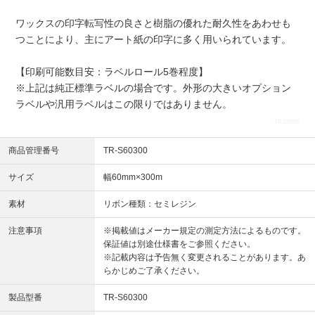
ワックスの印字転写性の良さと樹脂の優れた耐久性をあわせも
つことにより、主にアート紙の印字に多く用いられています。
【印刷可能数目安：ラベルロール5巻程度】
※上記は純正標準ラベルの場合です。外形の大きいオプション
ラベルや汎用ラベルはこの限りではありません。
TRS60300
商品管理番号
TR-S60300
サイズ
幅60mm×300m
素材
リボン種類：セミレジン
注意事項
※掲載値はメーカー規定の測定方法によるものです。
保証値は別途仕様書をご参照ください。
※記載内容は予告無く変更されることがあります。あ
らかじめご了承ください。
製品型番
TR-S60300