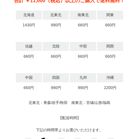
合計 ￥11,000（税込）以上のご購入で送料無料！
北海道
北東北
南東北
関東
1430円
990円
660円
660円
信越
北陸
中部
関西
660円
660円
660円
660円
中国
四国
九州
沖縄
660円
990円
990円
2200円
北東北：青森/岩手/秋田 南東北：宮城/山形/福島
【配送時間】
下記の時間帯よりお選びいただけます。