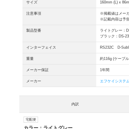
サイズ
160mm (L) x 86
注意事項
※掲載値はメー
※記載内容は予
製品型番
ライトグレー：DS
ブラック：DS-23
インターフェイス
RS232C D-S
重量
約116g (ケーブ
メーカー保証
1年間
メーカー
エフケイシステム F
内訳
宅配便
カラー：ライトグレー