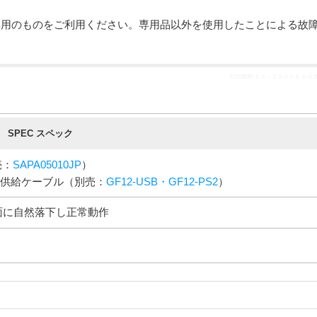
専用のものをご利用ください。専用品以外を使用したことによる故
DS2300R ＤＳ－２３００Ｒ Ｄ
SPEC スペック
売：
SAPA05010JP
）
電源供給ケーブル（別売：
GF12-USB・GF12-PS2
）
ト面に自然落下し正常動作