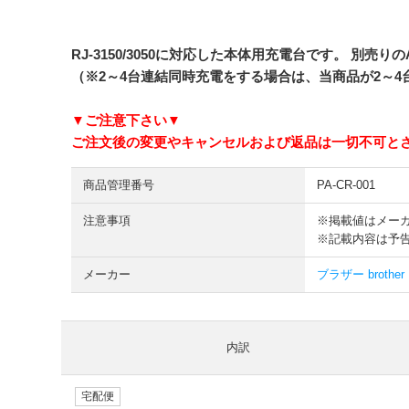
RJ-3150/3050に対応した本体用充電台です。 
（※2～4台連結同時充電をする場合は、当商品が2～
▼ご注意下さい▼
ご注文後の変更やキャンセルおよび返品は一切不可と
商品管理番号
PA-CR-001
注意事項
※掲載値はメー
※記載内容は予
メーカー
ブラザー brother
内訳
宅配便