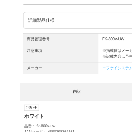
詳細製品仕様
商品管理番号
FK-800V-UW
注意事項
※掲載値はメー
※記載内容は予
メーカー
エフケイシステム F
内訳
宅配便
ホワイト
品番
fk-800v-uw
JANコード
4580298764151