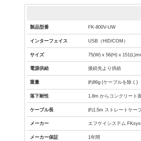
簡易スペック
製品型番
FK-800V-UW
インターフェイス
USB（HID/COM）
サイズ
75(W) x 56(H) x 151(L)
電源供給
接続先より供給
重量
約86g (ケーブルを除く)
落下耐性
1.8m からコンクリー
ケーブル長
約1.5m ストレートケー
メーカー
エフケイシステム FKsys
メーカー保証
1年間