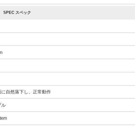
SPEC スペック
mm
ト面に自然落下し、正常動作
ブル
tem