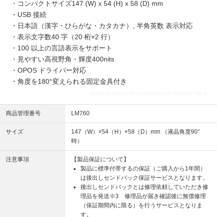
・コンパクトサイズ147 (W) x 54 (H) x 58 (D) mm
・USB 接続
・日本語（漢字・ひらがな・カタカナ）, 半角英数 表示対応
・表示文字数40 字（20 桁×2 行）
・100 以上の言語表示をサポート
・見やすい高視野角・輝度400nits
・OPOS ドライバー対応
・角度を180°変えられる固定金具付き
LM760U LM-760-U LM760-U-W LM760-U-B LM-760U-W LM-760U-B
商品管理番号
LM760
サイズ
147（W）×54（H）×58（D）mm （液晶角度90°
時）
注意事項
【製品保証について】
製品に標準付帯するの保証（ご購入から1年間）
は後出しセンドバック保証サービスとなります。
後出しセンドバックとは修理依頼していただき修
理品を発送※3 修理品が届き確認後に無償修理
（保証期間内に限る）を行うサービスとなりま
す。