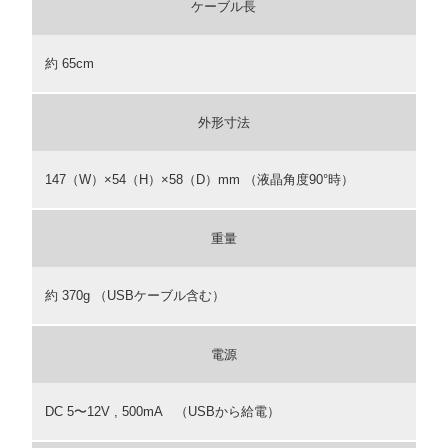
ケーブル長
約 65cm
外形寸法
147（W）×54（H）×58（D）mm （液晶角度90°時）
重量
約 370g （USBケーブル含む）
電源
DC 5〜12V , 500mA （USBから給電）