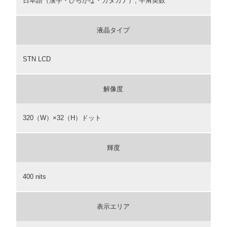
日本語（漢字・ひらがな・カタカナ）, 半角英数
液晶タイプ
STN LCD
解像度
320（W）×32（H）ドット
輝度
400 nits
表示エリア