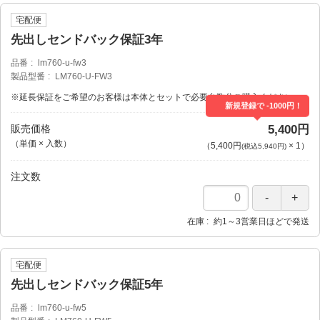
宅配便
先出しセンドバック保証3年
品番
lm760-u-fw3
製品型番
LM760-U-FW3
※延長保証をご希望のお客様は本体とセットで必要台数分ご購入ください。
新規登録で -1000円！
販売価格
5,400円
（単価 × 入数）
（
5,400円
×
1
）
(税込5,940円)
注文数
在庫
約1～3営業日ほどで発送
宅配便
先出しセンドバック保証5年
品番
lm760-u-fw5