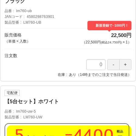
ブラック
品番
lm760-ub
JANコード
4580298763901
製品型番
LM760-UB
新規登録で -1000円！
販売価格
22,500円
（単価 × 入数）
（
22,500円
×
1
）
(税込24,750円)
注文数
在庫
あり（14時までのご注文で当日発送）
宅配便
【5台セット】ホワイト
品番
lm760-uw-5
製品型番
LM760-UW