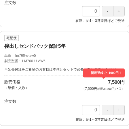
注文数
在庫
約1～3営業日ほどで発送
宅配便
後出しセンドバック保証5年
品番
lm760-u-aw5
製品型番
LM760-U-AW5
※延長保証をご希望のお客様は本体とセットで必要台数分ご購入ください。
新規登録で -1000円！
販売価格
7,500円
（単価 × 入数）
（
7,500円
×
1
）
(税込8,250円)
注文数
在庫
約1～3営業日ほどで発送