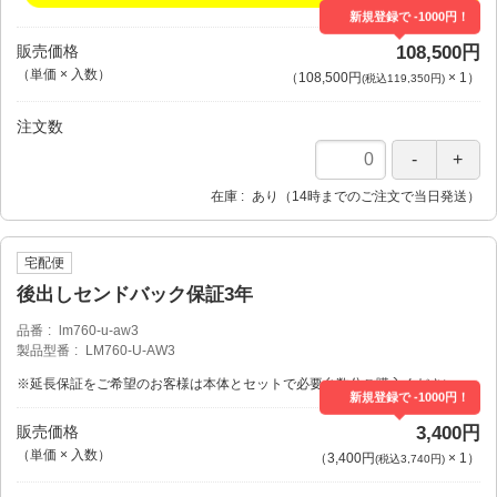
新規登録で -1000円！
販売価格
108,500円
（単価 × 入数）
（
108,500円
×
1
）
(税込119,350円)
注文数
在庫
あり（14時までのご注文で当日発送）
宅配便
後出しセンドバック保証3年
品番
lm760-u-aw3
製品型番
LM760-U-AW3
※延長保証をご希望のお客様は本体とセットで必要台数分ご購入ください。
新規登録で -1000円！
販売価格
3,400円
（単価 × 入数）
（
3,400円
×
1
）
(税込3,740円)