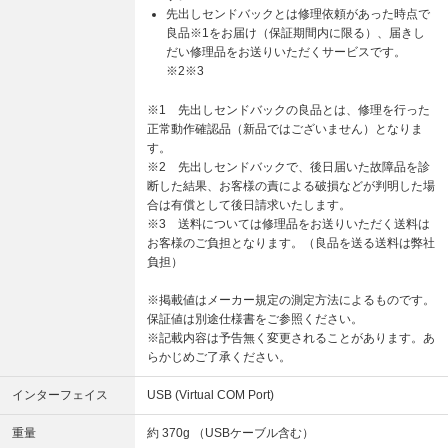
先出しセンドバックとは修理依頼があった時点で
良品※1をお届け（保証期間内に限る）、届きし
だい修理品をお送りいただくサービスです。
※2※3
※1 先出しセンドバックの良品とは、修理を行った
正常動作確認品（新品ではございません）となりま
す。
※2 先出しセンドバックで、後日届いた故障品を診
断した結果、お客様の責による破損などが判明した場
合は有償として後日請求いたします。
※3 送料については修理品をお送りいただく送料は
お客様のご負担となります。（良品を送る送料は弊社
負担）
※掲載値はメーカー規定の測定方法によるものです。
保証値は別途仕様書をご参照ください。
※記載内容は予告無く変更されることがあります。あ
らかじめご了承ください。
インターフェイス
USB (Virtual COM Port)
重量
約 370g （USBケーブル含む）