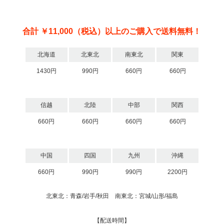
合計 ￥11,000（税込）以上のご購入で送料無料！
北海道
北東北
南東北
関東
1430円
990円
660円
660円
信越
北陸
中部
関西
660円
660円
660円
660円
中国
四国
九州
沖縄
660円
990円
990円
2200円
北東北：青森/岩手/秋田 南東北：宮城/山形/福島
【配送時間】