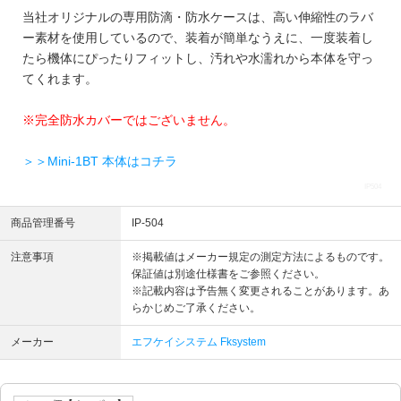
当社オリジナルの専用防滴・防水ケースは、高い伸縮性のラバ
ー素材を使用しているので、装着が簡単なうえに、一度装着し
たら機体にぴったりフィットし、汚れや水濡れから本体を守っ
てくれます。
※完全防水カバーではございません。
＞＞Mini-1BT 本体はコチラ
IP504
商品管理番号
IP-504
注意事項
※掲載値はメーカー規定の測定方法によるものです。
保証値は別途仕様書をご参照ください。
※記載内容は予告無く変更されることがあります。あ
らかじめご了承ください。
メーカー
エフケイシステム Fksystem