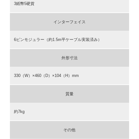
3紙幣5硬貨
インターフェイス
6ピンモジュラー（約1.5m平ケーブル実装済み）
外形寸法
330（W）×460（D）×104（H）mm
質量
約7kg
その他