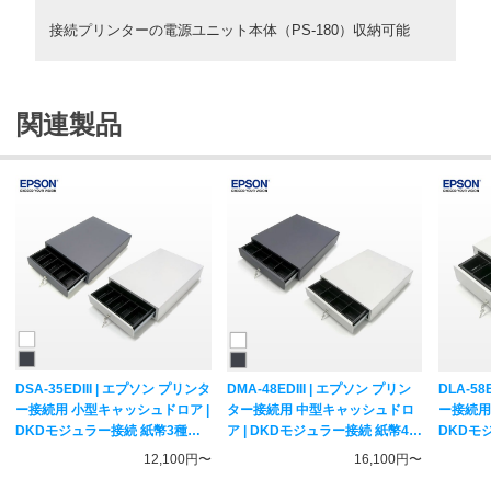
接続プリンターの電源ユニット本体（PS-180）収納可能
関連製品
DSA-35EDIII | エプソン プリンタ
DMA-48EDIII | エプソン プリン
DLA-58
ー接続用 小型キャッシュドロア |
ター接続用 中型キャッシュドロ
ー接続用
DKDモジュラー接続 紙幣3種・
ア | DKDモジュラー接続 紙幣4
DKDモ
貨幣5種 EPSON
種・貨幣8種 EPSON
貨幣6種 
12,100円〜
16,100円〜