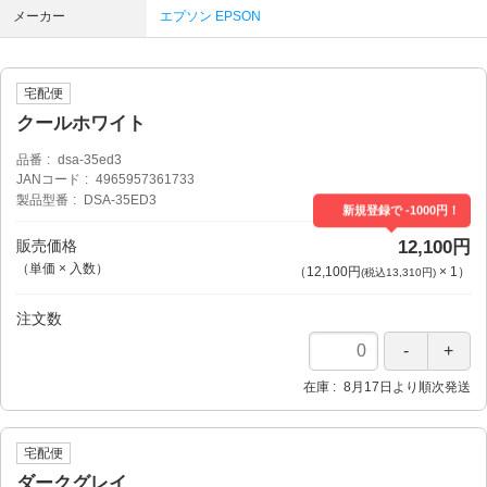
メーカー
エプソン EPSON
宅配便
クールホワイト
品番
dsa-35ed3
JANコード
4965957361733
製品型番
DSA-35ED3
新規登録で -1000円！
販売価格
12,100円
（単価 × 入数）
（
12,100円
×
1
）
(税込13,310円)
注文数
在庫
8月17日より順次発送
宅配便
ダークグレイ