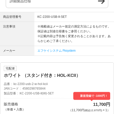
詳細製品仕様
商品管理番号
KC-2200-USB-II-SET
注意事項
※掲載値はメーカー規定の測定方法によるものです。
保証値は別途仕様書をご参照ください。
※記載内容は予告無く変更されることがあります。あ
らかじめご了承ください。
メーカー
エフケイシステム Fksystem
宅配便
ホワイト （スタンド付き：HOL-KCII）
品番
kc-2200-usb-2-w-hol-kcii
JANコード
4580298765844
製品型番
KC-2200-USB-II(W)-SET
新規登録で -1000円！
販売価格
11,700円
（単価 × 入数）
（
11,700円
×
1
）
(税込12,870円)