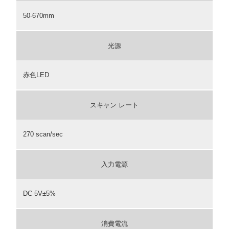
50-670mm
光源
赤色LED
スキャン レート
270 scan/sec
入力電源
DC 5V±5%
消費電流