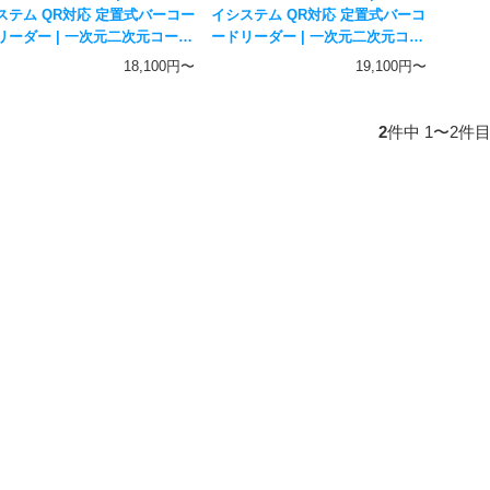
ステム QR対応 定置式バーコー
イシステム QR対応 定置式バーコ
リーダー | 一次元二次元コード
ードリーダー | 一次元二次元コー
応 固定スキャナー Fksystem
ド対応 固定スキャナー
18,100円〜
19,100円〜
Fksystem
2
件中 1〜2件