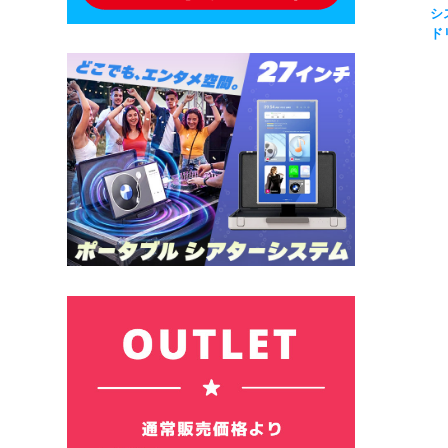
シ
ド
対