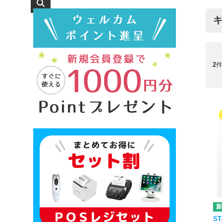
キ
2
件
ST